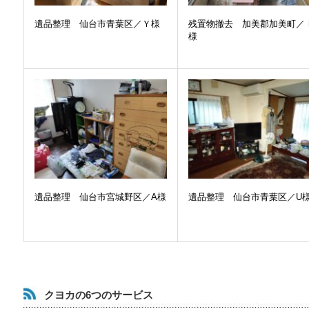
遺品整理 仙台市青葉区／Ｙ様
残置物撤去 加美郡加美町／
様
遺品整理 仙台市宮城野区／A様
遺品整理 仙台市青葉区／U
クヨカの6つのサービス