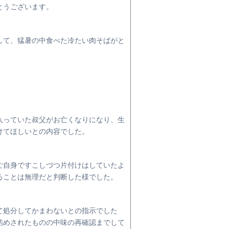
とうございます。
して、猛暑の中食べた冷たい肉そばがと
。
。
入っていた叔父がお亡くなりになり、生
けてほしいとの内容でした。
ご自身ですこしづつ片付けはしていたよ
ることは無理だと判断した様でした。
て処分してかまわないとの指示でした
詰めされたものの中味の再確認までして