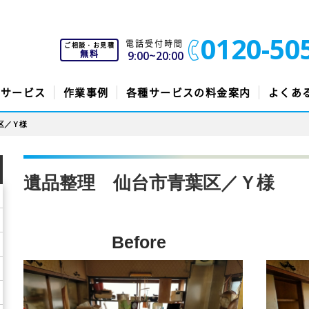
0120-50
電話受付時間
ご相談・お見積
無料
9:00~20:00
のサービス
作業事例
各種サービスの料金案内
よくあ
区／Ｙ様
遺品整理 仙台市青葉区／Ｙ様
Before