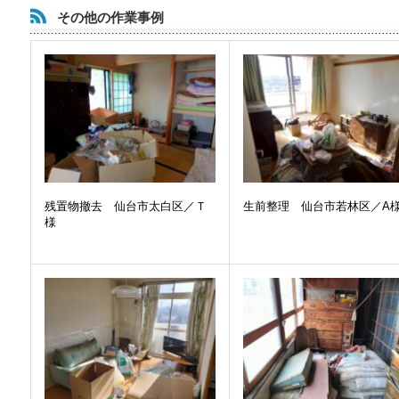
その他の作業事例
残置物撤去 仙台市太白区／Ｔ
生前整理 仙台市若林区／A
様