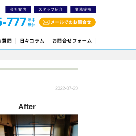
会社案内
スタッフ紹介
業務提携
5-777
年中
無休
る質問
日々コラム
お問合せフォーム
2022-07-29
After