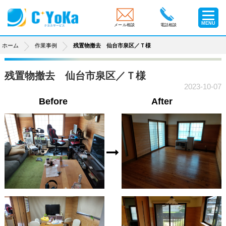
MENU
メール相談
電話相談
ホーム
作業事例
残置物撤去 仙台市泉区／Ｔ様
残置物撤去 仙台市泉区／Ｔ様
2023-10-07
Before
After