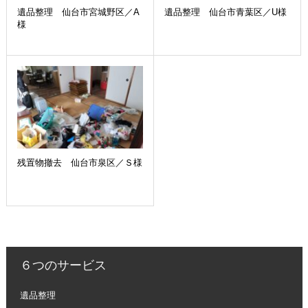
遺品整理 仙台市宮城野区／A
遺品整理 仙台市青葉区／U様
様
残置物撤去 仙台市泉区／Ｓ様
６つのサービス
遺品整理