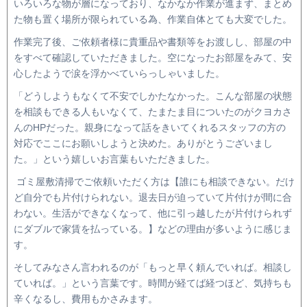
いろいろな物が層になっており、なかなか作業が進まず、まとめ
た物も置く場所が限られている為、作業自体とても大変でした。
作業完了後、ご依頼者様に貴重品や書類等をお渡しし、部屋の中
をすべて確認していただきました。空になったお部屋をみて、安
心したようで涙を浮かべていらっしゃいました。
「どうしようもなくて不安でしかたなかった。こんな部屋の状態
を相談もできる人もいなくて、たまたま目についたのがクヨカさ
んの
HP
だった。親身になって話をきいてくれるスタッフの方の
対応でここにお願いしようと決めた。ありがとうございまし
た。」という嬉しいお言葉もいただきました。
ゴミ屋敷清掃でご依頼いただく方は【誰にも相談できない。だけ
ど自分でも片付けられない。退去日が迫っていて片付けが間に合
わない。生活ができなくなって、他に引っ越したが片付けられず
にダブルで家賃を払っている。】などの理由が多いように感じま
す。
そしてみなさん言われるのが「もっと早く頼んでいれば。相談し
ていれば。」という言葉です。時間が経てば経つほど、気持ちも
辛くなるし、費用もかさみます。