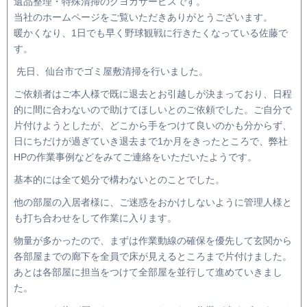
遺品整理・特殊清掃のクヨカサービスです。
当社のホームページをご覧いただきありがとうございます。
暖かくなり、
1
日でも早く野球観戦に行きたくなっている佐藤で
す。
先日、仙台市でゴミ屋敷清掃を行いました。
ご依頼者はご本人様で既に退去とお引越しが決まっており、日程
的に間に合わないので助けてほしいとのご依頼でした。ご自分で
片付けようとしたが、どこから手をつけて良いのかも分からず、
日にちだけが過ぎていき退去まで
1
か月をきったところで、弊社
HP
の作業事例などをみてご連絡をいただいたようです。
基本的には全て処分で構わないとのことでした。
他の部屋の入居者様に、ご迷惑をおかけしないように管理人様と
も打ち合わせをして作業に入ります。
物量が多かったので、まずは作業動線の確保を優先して玄関から
各部屋までの廊下を全員で床が見えるところまで片付けました。
あとは各部屋に担当をつけて全部屋を並行して進めていきまし
た。