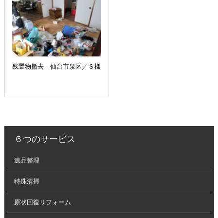
残置物撤去 仙台市泉区／Ｓ様
６つのサービス
遺品整理
特殊清掃
原状回復リフォーム