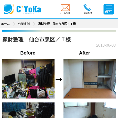
MENU
メール相談
電話相談
ホーム
作業事例
家財整理 仙台市泉区／Ｔ様
家財整理 仙台市泉区／Ｔ様
2018-06-08
Before
After