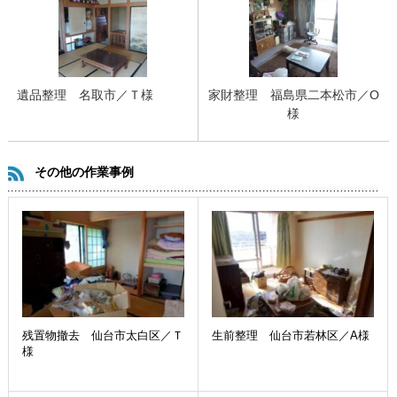
遺品整理 名取市／Ｔ様
家財整理 福島県二本松市／O
様
その他の作業事例
残置物撤去 仙台市太白区／Ｔ
生前整理 仙台市若林区／A様
様