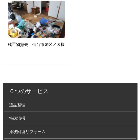
残置物撤去 仙台市泉区／Ｓ様
６つのサービス
遺品整理
特殊清掃
原状回復リフォーム