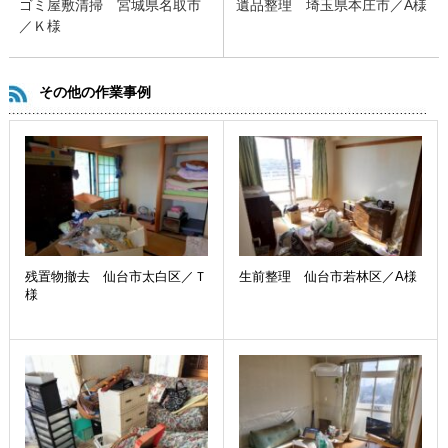
ゴミ屋敷清掃 宮城県名取市
遺品整理 埼玉県本庄市／A様
／Ｋ様
その他の作業事例
残置物撤去 仙台市太白区／Ｔ
生前整理 仙台市若林区／A様
様