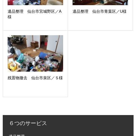
遺品整理 仙台市宮城野区／A
遺品整理 仙台市青葉区／U様
様
残置物撤去 仙台市泉区／Ｓ様
６つのサービス