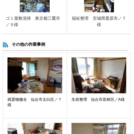
ゴミ屋敷清掃 東京都三鷹市
福祉整理 宮城県栗原市／Ｔ
／Ｓ様
様
その他の作業事例
残置物撤去 仙台市太白区／Ｔ
生前整理 仙台市若林区／A様
様