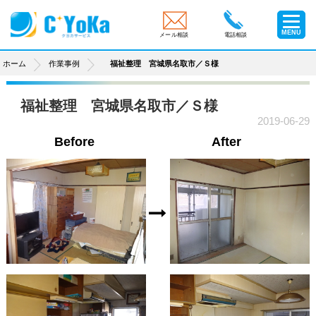
MENU
メール相談
電話相談
ホーム
作業事例
福祉整理 宮城県名取市／Ｓ様
福祉整理 宮城県名取市／Ｓ様
2019-06-29
Before
After