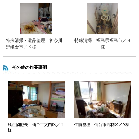
特殊清掃・遺品整理 神奈川
特殊清掃 福島県福島市／Ｈ
県鎌倉市／Ｋ様
様
その他の作業事例
残置物撤去 仙台市太白区／Ｔ
生前整理 仙台市若林区／A様
様