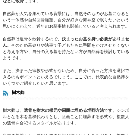
などに散骨
します。
自然葬が人気を集めている背景には、自然そのものがお墓になると
いう一体感や自然回帰願望、自分が好きな海や空で眠りたいという
思いにくわえて、近年のお墓事情も関係していると考えられます。
自然葬は遺骨を散骨するので、
決まったお墓を持つ必要がありませ
ん
。そのため墓参りや法事で子どもたちに手間をかけさせたくない
と考える方や、自分の入る墓を持たない方が自然葬を検討している
ようです。
また、決まった宗教や形式がないため、自分に合った方法を選択で
きるのもポイントといえるでしょう。ここでは、代表的な自然葬を
いくつかご紹介したいと思います。
樹木葬
樹木葬は、
遺骨を樹木の根元や周囲に埋める埋葬方法
です。シンボ
ルとなる木を墓標代わりとし、区画ごとに埋葬する形式や、複数人
の遺骨を合祀するスタイルがあります。