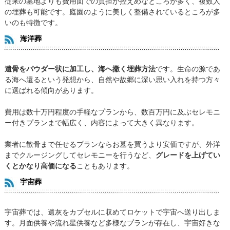
従来の墓地よりも費用面での負担が控えめなところが多く、複数人
の埋葬も可能です。庭園のように美しく整備されているところが多
いのも特徴です。
海洋葬
遺骨をパウダー状に加工し、海へ撒く埋葬方法
です。生命の源であ
る海へ還るという発想から、自然や故郷に深い思い入れを持つ方々
に選ばれる傾向があります。
費用は数十万円程度の手軽なプランから、数百万円に及ぶセレモニ
ー付きプランまで幅広く、内容によって大きく異なります。
業者に散骨まで任せるプランならお墓を買うより安価ですが、外洋
までクルージングしてセレモニーを行うなど、
グレードを上げてい
くとかなり高価になる
こともあります。
宇宙葬
宇宙葬では、遺灰をカプセルに収めてロケットで宇宙へ送り出しま
す。月面供養や流れ星供養など多様なプランが存在し、宇宙好きな