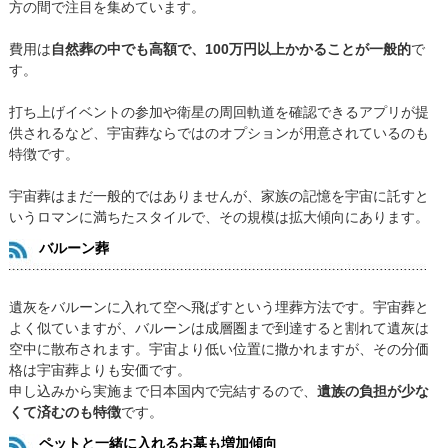
方の間で注目を集めています。
費用は
自然葬の中でも高額で、100万円以上かかることが一般的
で
す。
打ち上げイベントの参加や衛星の周回軌道を確認できるアプリが提
供されるなど、宇宙葬ならではのオプションが用意されているのも
特徴です。
宇宙葬はまだ一般的ではありませんが、家族の記憶を宇宙に託すと
いうロマンに満ちたスタイルで、その規模は拡大傾向にあります。
バルーン葬
遺灰をバルーンに入れて空へ飛ばすという埋葬方法です。宇宙葬と
よく似ていますが、バルーンは成層圏まで到達すると割れて遺灰は
空中に散布されます。宇宙より低い位置に撒かれますが、その分価
格は宇宙葬よりも安価です。
申し込みから実施まで日本国内で完結するので、
遺族の負担が少な
くて済むのも特徴
です。
ペットと一緒に入れるお墓も増加傾向