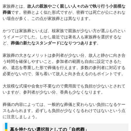
家族葬とは、
故人の親族やごく親しい人々のみで執り行う小規模な
葬儀
です。密葬とよく似た形式ですが、密葬では死亡が公にされな
い場合が多く、この点が家族葬とは異なります。
かつては家族葬といえば、核家族で親族が少ない方が選ぶものとい
うイメージでした。しかし最近では著名人も家族葬を選択するな
ど、
葬儀の新たなスタンダードになりつつあります
。
家族葬の大きなメリットは参列者が少ない分、故人と静かに向き合
う時間を確保しやすいこと。参加者の範囲も自由に設定できるた
め、遺志を尊重した形で葬儀を行えます。多数の参列者に対応する
必要がないので、落ち着いて故人と向き合えるのもポイントです。
大規模な式場や会食が不要なので費用面でも負担が少ないとされて
いますが、参列者が少ない分、香典も少なくなります。
葬儀の内容によっては、一般的な葬儀と変わらない負担になるケー
スもみられます。必ずしも負担が少なくなるわけではないという点
に注意しましょう。
墓を持たない選択肢としての「自然葬」