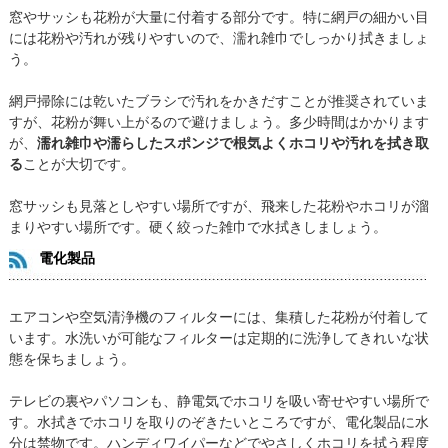
窓やサッシも花粉が大量に付着する部分です。特に網戸の細かい目
には花粉や汚れが残りやすいので、濡れ雑巾でしっかり拭きましょ
う。
網戸掃除には乾いたブラシで汚れをかきだすことが推奨されていま
すが、花粉が舞い上がるので避けましょう。多少時間はかかります
が、
濡れ雑巾や濡らしたスポンジで根気よくホコリや汚れを拭き取
る
ことが大切です。
窓サッシも見落としやすい場所ですが、飛来した花粉やホコリが溜
まりやすい場所です。硬く絞った雑巾で水拭きしましょう。
電化製品
エアコンや空気清浄機のフィルターには、集積した花粉が付着して
います。水洗いが可能なフィルターは定期的に洗浄してきれいな状
態を保ちましょう。
テレビの裏やパソコンも、静電気でホコリを吸い寄せやすい場所で
す。水拭きでホコリを取りのぞきたいところですが、電化製品に水
分は禁物です。ハンディワイパーなどでやさしくホコリを拭う程度