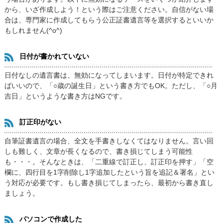
から、いざ作成しよう！という際はご注意ください。自信がない場
合は、専門家に作成してもらう公正証書遺言等を選択するといいか
もしれません(^o^)
日付が書かれていない
日付なしの遺言書は、無効になってしまいます。日付が特定できれ
ばいいので、「○歳の誕生日」という書き方でもOK。ただし、「○月
吉日」というような書き方はNGです。
訂正印がない
自筆証書遺言の場合、全文を手書きしなくてはなりません。言い回
しも難しく、文章が長くなるので、書き損じてしまう可能性
も・・・。そんなときは、「二重線で訂正し、訂正印を押す」「空
欄に、四行目を1字削除し1字追加したという旨を追記＆署名」とい
う対応が必要です。もし書き損じてしまったら、最初から書き直し
ましょう。
パソコンで作成した