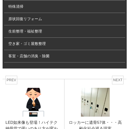
特殊清掃
原状回復リフォーム
生前整理・福祉整理
空き家・ゴミ屋敷整理
客室・店舗の消臭・除菌
PREV
NEXT
LED如来像も登場！ハイテク
ロッカーに遺骨57体・・・高
納骨堂で弔いのあり方が変わ
齢化社会巡る現実