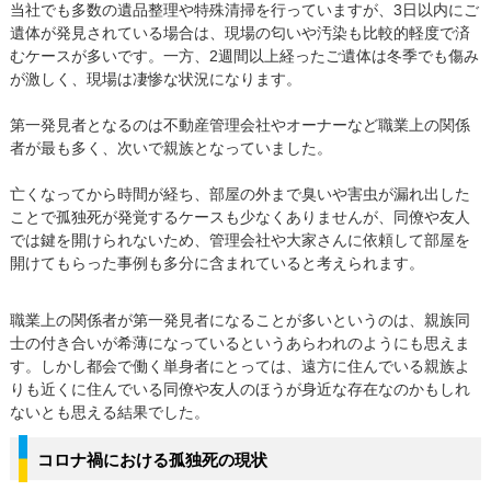
当社でも多数の遺品整理や特殊清掃を行っていますが、3日以内にご
遺体が発見されている場合は、現場の匂いや汚染も比較的軽度で済
むケースが多いです。一方、2週間以上経ったご遺体は冬季でも傷み
が激しく、現場は凄惨な状況になります。
第一発見者となるのは不動産管理会社やオーナーなど職業上の関係
者が最も多く、次いで親族となっていました。
亡くなってから時間が経ち、部屋の外まで臭いや害虫が漏れ出した
ことで孤独死が発覚するケースも少なくありませんが、同僚や友人
では鍵を開けられないため、管理会社や大家さんに依頼して部屋を
開けてもらった事例も多分に含まれていると考えられます。
職業上の関係者が第一発見者になることが多いというのは、親族同
士の付き合いが希薄になっているというあらわれのようにも思えま
す。しかし都会で働く単身者にとっては、遠方に住んでいる親族よ
りも近くに住んでいる同僚や友人のほうが身近な存在なのかもしれ
ないとも思える結果でした。
コロナ禍における孤独死の現状