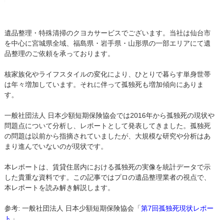
遺品整理・特殊清掃のクヨカサービスでございます。当社は仙台市
を中心に宮城県全域、福島県・岩手県・山形県の一部エリアにて遺
品整理のご依頼を承っております。
核家族化やライフスタイルの変化により、ひとりで暮らす単身世帯
は年々増加しています。それに伴って孤独死も増加傾向にありま
す。
一般社団法人 日本少額短期保険協会では2016年から孤独死の現状や
問題点について分析し、レポートとして発表してきました。孤独死
の問題は以前から指摘されていましたが、大規模な研究や分析はあ
まり進んでいないのが現状です。
本レポートは、賃貸住居内における孤独死の実像を統計データで示
した貴重な資料です。この記事ではプロの遺品整理業者の視点で、
本レポートを読み解き解説します。
参考: 一般社団法人 日本少額短期保険協会「
第7回孤独死現状レポー
ト
」