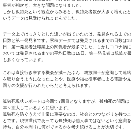
事例が相次ぎ、大きな問題になりました。
しかし孤独死という観点からみると、孤独死者数が大きく増えたと
いうデータは見受けられませんでした。
データ上ではっきりとした違いが出ていたのは、発見されるまでの
日数と第一発見者です。累積データでは発見されるまでの日数は18
日、第一発見者は職業上の関係者が最多でした。しかしコロナ禍に
おいては発見されるまでの平均日数は15日、第一発見者は親族が最
も多くなっています。
これは直接行き来する機会が減ったぶん、親族同士が意識して連絡
を取り合うようになったことや、医療や福祉従事者による電話や見
回りの支援が行われたからだと考えられます。
孤独死現状レポートは今回で7回目となりますが、孤独死の問題は
年々拡大しているように思います。
孤独死を防ぐうえで非常に重要なのは、社会とのつながりを持つこ
とです。現役世代であっても孤独死は他人事ではないという意識を
持ち、自分や周りに何ができるかを考え続けることが大切です。