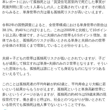
本レポートにおいて孤独死とは「賃貸住宅居室内で死亡した事実が
死後判明に至った１人暮らしの人」と定義されています。その観点
からみると、単身世帯の方は最も孤独死リスクが高いといえます。
令和2年の国勢調査によると、全世帯構成における単身世帯の割合は
38.1%。約40％にのぼりました。これは2005年と比較して10ポイン
ト以上高い数値です。さらに夫婦のみの世帯も0.5ポイント増加。全
体でみると、孤独死のリスクが高いとされる単身と夫婦のみの世帯
が全体の６割近くまで増加していることが分かりました。
夫婦＋子どもの世帯は孤独死リスクが低いとされていますが、子ど
もが成長して独立すれば単身+夫婦のみの２世帯となります。そうい
った意味からも、孤独死は誰にとっても身近なものになりつつある
といえるでしょう。
このことは孤独死者の平均年齢が約62歳と、平均寿命より大幅に若
いという結果からもうかがえます。孤独死というと単身高齢世帯に
多いというイメージがありますが、孤独死の約40％は59歳未満の現
役世代です。働き盛りと呼ばれ、社会とのつながりが強いとされて
いる世代でも孤独死は他人事でないということですね。