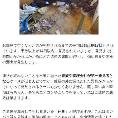
お部屋で亡くなった方が発見されるまでの平均日数は
約17日
とされ
ています。半数以上が14日以内に発見されていますが、発見までに
時間がかかればかかるほどご遺体の腐敗が進行し、強い異臭や体液
の漏出が発生します。
連絡が取れないことを不審に思った
親族や管理会社が第一発見者と
なるケースがほとんど
ですが、部屋の外に漏れだした異臭がきっか
けになって発見されるケースも少なくありません。蒸し暑い夏の時
期はもちろん、冬でもエアコンやこたつを使っていればご遺体の腐
敗は早まります。
ご遺体が腐敗して生じる臭いを「
死臭
」と呼びますが、これはタン
パク質を分解する細菌の働きによるものです。生命活動が停止した