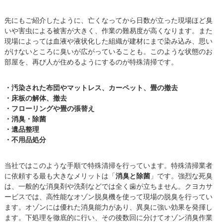
先にもご紹介したように、亡くなってから日数が立った現場ほど臭
いや害虫による被害が大きく、作業の難易度が高くなります。また
現場によっては血液や液状化した組織が建材にまで染み込み、思い
がけないところに臭いが広がっていることも。このような状態のお
部屋を、再び人が住めるようにするのが特殊清掃です。
・汚染された布団やマットレス、カーペット、畳の撤去
・床板の解体、撤去
・フローリングや畳の張替え
・消臭・除菌
・遺品整理
・不用品処分
当社ではこのような手順で特殊清掃を行っています。特殊清掃業者
に依頼する最も大きなメリットは「
消臭と除菌
」です。強烈な死臭
は、一般的な消臭剤や洗剤などでは全く歯が立ちません。クヨカサ
ービスでは、高性能なオゾン脱臭機を使って現場の脱臭を行ってい
ます。オゾンには優れた消臭能力があり、異臭に強い効果を発揮し
ます。下処理を徹底的に行い、その後数回に分けてオゾン消臭作業