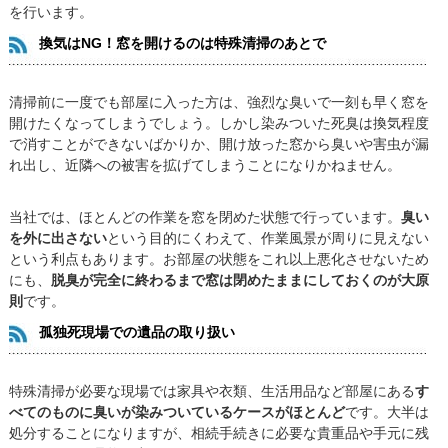
を行います。
換気はNG！窓を開けるのは特殊清掃のあとで
清掃前に一度でも部屋に入った方は、強烈な臭いで一刻も早く窓を
開けたくなってしまうでしょう。しかし染みついた死臭は換気程度
で消すことができないばかりか、開け放った窓から臭いや害虫が漏
れ出し、近隣への被害を拡げてしまうことになりかねません。
当社では、ほとんどの作業を窓を閉めた状態で行っています。
臭い
を外に出さない
という目的にくわえて、作業風景が周りに見えない
という利点もあります。お部屋の状態をこれ以上悪化させないため
にも、
脱臭が完全に終わるまで窓は閉めたままにしておくのが大原
則
です。
孤独死現場での遺品の取り扱い
特殊清掃が必要な現場では家具や衣類、生活用品など部屋にある
す
べてのものに臭いが染みついているケースがほとんど
です。大半は
処分することになりますが、相続手続きに必要な貴重品や手元に残