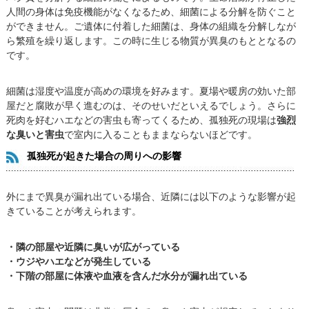
人間の身体は免疫機能がなくなるため、細菌による分解を防ぐこと
ができません。ご遺体に付着した細菌は、身体の組織を分解しなが
ら繁殖を繰り返します。この時に生じる物質が異臭のもととなるの
です。
細菌は湿度や温度が高めの環境を好みます。夏場や暖房の効いた部
屋だと腐敗が早く進むのは、そのせいだといえるでしょう。さらに
死肉を好むハエなどの害虫も寄ってくるため、孤独死の現場は
強烈
な臭いと害虫
で室内に入ることもままならないほどです。
孤独死が起きた場合の周りへの影響
外にまで異臭が漏れ出ている場合、近隣には以下のような影響が起
きていることが考えられます。
・隣の部屋や近隣に臭いが広がっている
・ウジやハエなどが発生している
・下階の部屋に体液や血液を含んだ水分が漏れ出ている