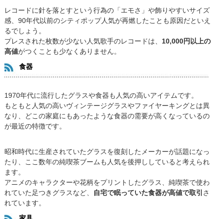
レコードに針を落とすという行為の「エモさ」や飾りやすいサイズ
感、90年代以前のシティポップ人気が再燃したことも原因だといえ
るでしょう。
プレスされた枚数が少ない人気歌手のレコードは、
10,000円以上の
高値
がつくことも少なくありません。
食器
1970年代に流行したグラスや食器も人気の高いアイテムです。
もともと人気の高いヴィンテージグラスやファイヤーキングとは異
なり、どこの家庭にもあったような食器の需要が高くなっているの
が最近の特徴です。
昭和時代に生産されていたグラスを復刻したメーカーが話題になっ
たり、ここ数年の純喫茶ブームも人気を後押ししていると考えられ
ます。
アニメのキャラクターや花柄をプリントしたグラス、純喫茶で使わ
れていた足つきグラスなど、
自宅で眠っていた食器が高値で取引
さ
れています。
家具