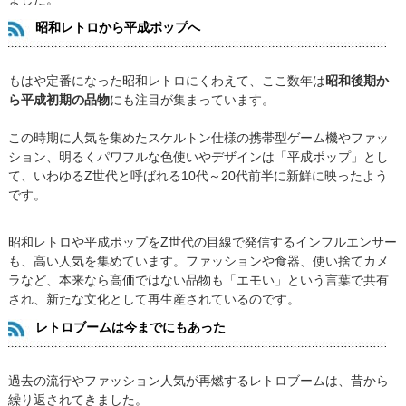
昭和レトロから平成ポップへ
もはや定番になった昭和レトロにくわえて、ここ数年は
昭和後期か
ら平成初期の品物
にも注目が集まっています。
この時期に人気を集めたスケルトン仕様の携帯型ゲーム機やファッ
ション、明るくパワフルな色使いやデザインは「平成ポップ」とし
て、いわゆるZ世代と呼ばれる10代～20代前半に新鮮に映ったよう
です。
昭和レトロや平成ポップをZ世代の目線で発信するインフルエンサー
も、高い人気を集めています。ファッションや食器、使い捨てカメ
ラなど、本来なら高価ではない品物も「エモい」という言葉で共有
され、新たな文化として再生産されているのです。
レトロブームは今までにもあった
過去の流行やファッション人気が再燃するレトロブームは、昔から
繰り返されてきました。