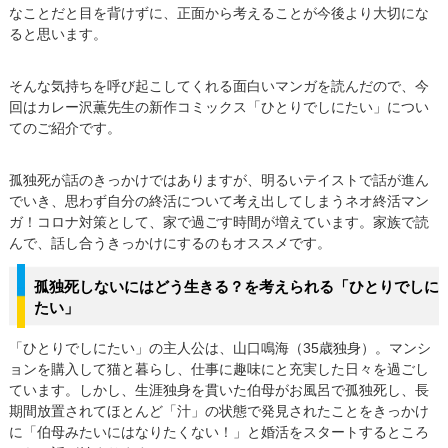
なことだと目を背けずに、正面から考えることが今後より大切にな
ると思います。
そんな気持ちを呼び起こしてくれる面白いマンガを読んだので、今
回はカレー沢薫先生の新作コミックス「ひとりでしにたい」につい
てのご紹介です。
孤独死が話のきっかけではありますが、明るいテイストで話が進ん
でいき、思わず自分の終活について考え出してしまうネオ終活マン
ガ！コロナ対策として、家で過ごす時間が増えています。家族で読
んで、話し合うきっかけにするのもオススメです。
孤独死しないにはどう生きる？を考えられる「ひとりでしに
たい」
「ひとりでしにたい」の主人公は、山口鳴海（35歳独身）。マンシ
ョンを購入して猫と暮らし、仕事に趣味にと充実した日々を過ごし
ています。しかし、生涯独身を貫いた伯母がお風呂で孤独死し、長
期間放置されてほとんど「汁」の状態で発見されたことをきっかけ
に「伯母みたいにはなりたくない！」と婚活をスタートするところ