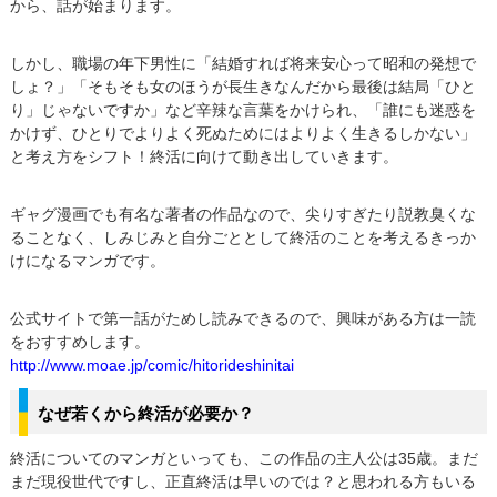
から、話が始まります。
しかし、職場の年下男性に「結婚すれば将来安心って昭和の発想で
しょ？」「そもそも女のほうが長生きなんだから最後は結局「ひと
り」じゃないですか」など辛辣な言葉をかけられ、「誰にも迷惑を
かけず、ひとりでよりよく死ぬためにはよりよく生きるしかない」
と考え方をシフト！終活に向けて動き出していきます。
ギャグ漫画でも有名な著者の作品なので、尖りすぎたり説教臭くな
ることなく、しみじみと自分ごととして終活のことを考えるきっか
けになるマンガです。
公式サイトで第一話がためし読みできるので、興味がある方は一読
をおすすめします。
http://www.moae.jp/comic/hitorideshinitai
なぜ若くから終活が必要か？
終活についてのマンガといっても、この作品の主人公は35歳。まだ
まだ現役世代ですし、正直終活は早いのでは？と思われる方もいる