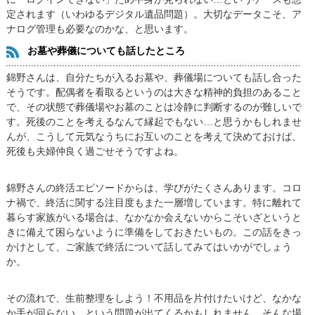
定されます（いわゆるデジタル遺品問題）。大切なデータこそ、ア
ナログ管理も必要なのかな、と思います。
お墓や葬儀についても話したところ
錦野さんは、自分たちが入るお墓や、葬儀場についても話し合った
そうです。配偶者を看取るというのは大きな精神的負担のあること
で、その状態で葬儀場やお墓のことは冷静に判断するのが難しいで
す。死後のことを考えるなんて縁起でもない…と思うかもしれませ
んが、こうして元気なうちにお互いのことを考えて決めておけば、
死後も夫婦仲良く過ごせそうですよね。
錦野さんの終活エピソードからは、学びがたくさんあります。コロ
ナ禍で、終活に関する注目度もまた一層増しています。特に離れて
暮らす家族がいる場合は、なかなか会えないからこそいざというと
きに備えて困らないように準備をしておきたいもの。この話をきっ
かけとして、ご家族で終活について話してみてはいかがでしょう
か。
その流れで、生前整理をしよう！不用品を片付けたいけど、なかな
か手が回らない…という問題が出てくるかもしれません。そんな場