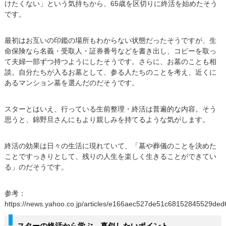
けたくない」という気持ちから、65歳を区切りに終活を始めたそう
です。
最初はお互いの印鑑の場所もわからない状態だったそうですが、生
命保険なら名義・受取人・証券番号などを書き出し、コピーを取っ
て夫婦一部ずつ持つようにしたそうです。さらに、お墓のことも相
談。自分たちが入るお墓として、参る人たちのことを考え、近くに
あるマンション墓を選んだのだそうです。
スターとはいえ、行っている生前整理・終活は普遍的な内容。そう
思うと、錦野旦さんにもより親しみを持てるような気がします。
終活の効果は日々の生活に現れていて、「墓や葬儀のことを決めた
ことですっきりとして、残りの人生を楽しく生きることができてい
る」のだそうです。
参考：
https://news.yahoo.co.jp/articles/e166aec527de51c68152845529de
スターの終活から学ぶ、真似したいポイント