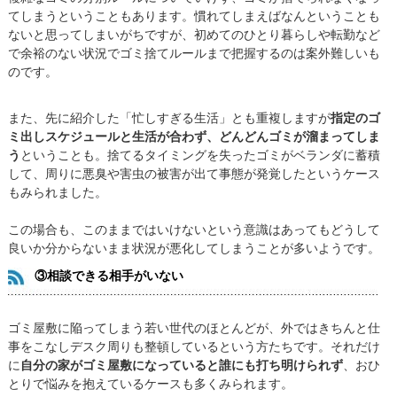
てしまうということもあります。慣れてしまえばなんということも
ないと思ってしまいがちですが、初めてのひとり暮らしや転勤など
で余裕のない状況でゴミ捨てルールまで把握するのは案外難しいも
のです。
また、先に紹介した「忙しすぎる生活」とも重複しますが
指定のゴ
ミ出しスケジュールと生活が合わず、どんどんゴミが溜まってしま
う
ということも。捨てるタイミングを失ったゴミがベランダに蓄積
して、周りに悪臭や害虫の被害が出て事態が発覚したというケース
もみられました。
この場合も、このままではいけないという意識はあってもどうして
良いか分からないまま状況が悪化してしまうことが多いようです。
③相談できる相手がいない
ゴミ屋敷に陥ってしまう若い世代のほとんどが、外ではきちんと仕
事をこなしデスク周りも整頓しているという方たちです。それだけ
に
自分の家がゴミ屋敷になっていると誰にも打ち明けられず
、おひ
とりで悩みを抱えているケースも多くみられます。