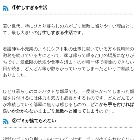
①忙しすぎる生活
若い世代、特にひとり暮らしの方がゴミ屋敷に陥りやすい理由とし
て、最も大きいのは
忙しすぎる生活
です。
看護師や小売業のようにシフト制の仕事に就いている方や長時間の
激務を続けている方にとって、家は帰って眠るだけの場所になりが
ちです。最低限の洗濯や食事を済ますのが精一杯で掃除のできない
日が続き、どんどん家が散らかっていってしまったというご相談も
ありました。
ひとり暮らしのコンパクトな部屋でも、一度散らかってしまった部
屋を片付けるには体力も気力も必要とするものです。どんどんモノ
が堆積していく部屋に焦りは感じるものの、
どこから手を付ければ
良いか分からないままゴミ屋敷へと陥ってしまう
のです。
②ゴミが捨てられない
複雑なゴミの分別ルールについていけず、ゴミが捨てられなくなっ