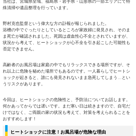
当社は、宮城県全域、福島県・岩手県・山形県の一部エリアにて特
殊清掃や遺品整理を行っています。
野村克也監督という偉大な方の訃報が報じられました。
浴槽の中でぐったりとしているところが家政婦に発見され、そのま
ま死亡が確認されました。死因は虚血性心不全とされていますが、
状況から考えて、ヒートショックが心不全を引き起こした可能性も
否定できません。
高齢者のお風呂場は家庭の中でもリラックスできる場所ですが、そ
れ以上に危険を秘めた場所でもあるのです。一人暮らしでヒートシ
ョックが起きると、誰にも発見されないまま急死してしまう…とい
うリスクがあります。
今回は、ヒートショックの危険性と、予防法についてお話します。
何かあってからでは遅いです。まだ寒い日は続きますので、自宅だ
けではなく、ご両親の家の状況も考えて、対策を考えられることを
おすすめします！
ヒートショックに注意！お風呂場が危険な理由